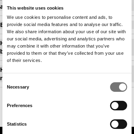
arrangementer?
This website uses cookies
We use cookies to personalise content and ads, to
Er der navn på billetten?
provide social media features and to analyse our traffic.
We also share information about your use of our site with
our social media, advertising and analytics partners who
Hvordan opdaterer jeg mit
may combine it with other information that you’ve
betalingskort?
provided to them or that they’ve collected from your use
of their services.
Hvordan opdaterer jeg min e-
mailadresse?
Consent
Necessary
Selection
Preferences
Statistics