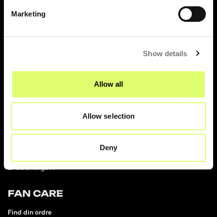
UNITED TICKETS
Marketing
Om United Tickets
Gebyrer
Show details
Gavekort
Nyhedsbrev
Allow all
Fan to Fan Marketplace
United Tickets Club
Allow selection
Bliv frivillig på festival
Deny
ARRANGØR
Er du arrangør?
FAN CARE
Find din ordre