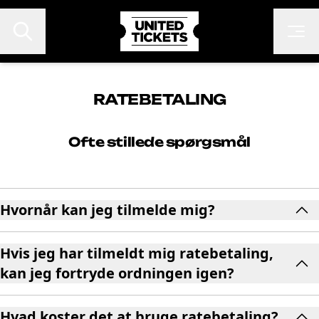
RATEBETALING
Ofte stillede spørgsmål
EVENTS
FESTIVALER
KONTAKT
Hvornår kan jeg tilmelde mig?
FAN TO FAN
ARRANGØR
Hvis jeg har tilmeldt mig ratebetaling,
kan jeg fortryde ordningen igen?
Hvad koster det at bruge ratebetaling?