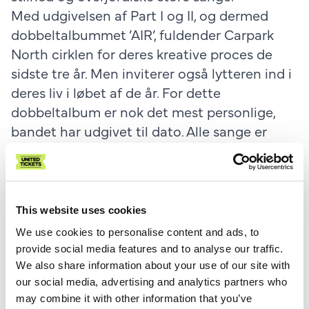
Med udgivelsen af Part I og II, og dermed
dobbeltalbummet ’AIR’, fuldender Carpark
North cirklen for deres kreative proces de
sidste tre år. Men inviterer også lytteren ind i
deres liv i løbet af de år. For dette
dobbeltalbum er nok det mest personlige,
bandet har udgivet til dato. Alle sange er
skrevet ud fra en personlig erfaring. Og da
livet stritter i alle retninger, gør dette
dobbeltalbum nok også. ’AIR’ er Carpark
North’s mest kreative og spændende
This website uses cookies
udgivelse til dato.
We use cookies to personalise content and ads, to
Koncerterne i 2026 bliver dermed en
provide social media features and to analyse our traffic.
kulmination af sange fra det nye ’AIR’, men
We also share information about your use of our site with
our social media, advertising and analytics partners who
også de kæmpe hits fra hele deres karriere.
may combine it with other information that you’ve
Ståpladser