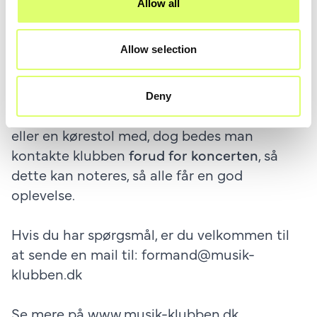
Allow all
der
ingen stole eller siddepladser
tilladt i
salen under ståkoncerter. Dette gælder også
Allow selection
for medbragte stole og klapstole.
Tilgængelighed og særlige behov
Gæster med nedsat mobilitet eller særlige
Deny
behov, er velkommen til at tage en rollator
eller en kørestol med, dog bedes man
kontakte klubben
forud for koncerten
, så
dette kan noteres, så alle får en god
oplevelse.
Hvis du har spørgsmål, er du velkommen til
at sende en mail til:
formand@musik-
klubben.dk
Se mere på
www.musik-klubben.dk
.