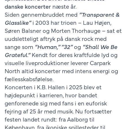
danske koncerter
næste år.
Siden gennembruddet med
“Transparent &
Glasslike”
i 2003 har trioen – Lau Højen,
Søren Balsner og Morten Thorhauge – sat et
uudsletteligt aftryk på dansk rock med
sange som
“Human,” “32”
og
“Shall We Be
Grateful.”
Kendt for deres kraftfulde lyd og
visuelle liveproduktioner leverer Carpark
North altid koncerter med intens energi og
fællesskabsfølelse.
Koncerten i K.B. Hallen i 2025 blev et
højdepunkt i karrieren, hvor bandet
genforenede sig med fans i en euforisk
fejring af 25 år med musik. Nu fortsætter
festen landet rundt: fra Aalborg til
København, fra ikoniske spillesteder til