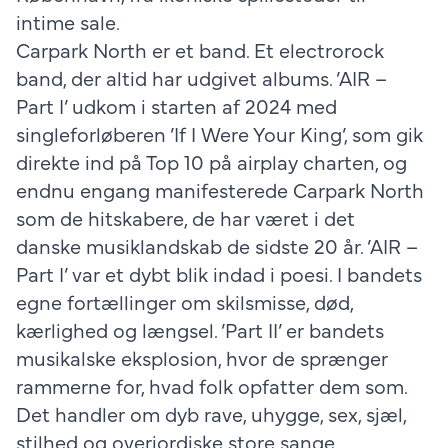
intime sale.
Carpark North er et band. Et electrorock
band, der altid har udgivet albums. ’AIR –
Part I’ udkom i starten af 2024 med
singleforløberen ’If I Were Your King’, som gik
direkte ind på Top 10 på airplay charten, og
endnu engang manifesterede Carpark North
som de hitskabere, de har været i det
danske musiklandskab de sidste 20 år. ’AIR –
Part I’ var et dybt blik indad i poesi. I bandets
egne fortællinger om skilsmisse, død,
kærlighed og længsel. ’Part II’ er bandets
musikalske eksplosion, hvor de sprænger
rammerne for, hvad folk opfatter dem som.
Det handler om dyb rave, uhygge, sex, sjæl,
stilhed og overjordiske store sange.