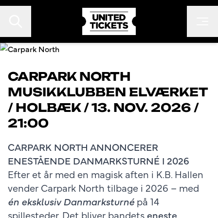
CARPARK NORTH
MUSIKKLUBBEN ELVÆRKET
EVENTS
/
HOLBÆK
/
13. NOV. 2026 /
FESTIVALER
21:00
KONTAKT
CARPARK NORTH ANNONCERER
FAN TO FAN
ENESTÅENDE DANMARKSTURNÉ I 2026
ARRANGØR
Efter et år med en magisk aften i K.B. Hallen
vender Carpark North tilbage i 2026 – med
én eksklusiv Danmarksturné
på 14
spillesteder. Det bliver bandets
eneste