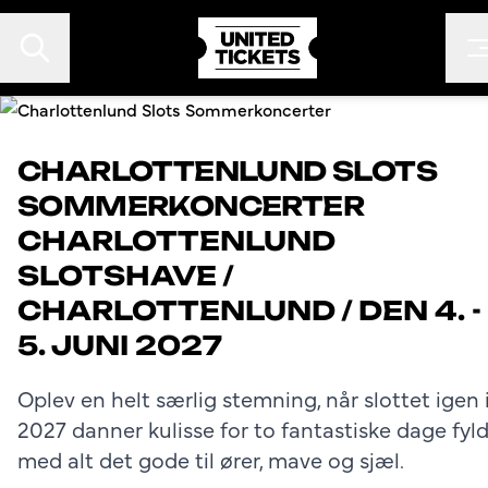
CHARLOTTENLUND SLOTS
SOMMERKONCERTER
EVENTS
CHARLOTTENLUND
FESTIVALER
SLOTSHAVE
/
KONTAKT
CHARLOTTENLUND
/
DEN 4. -
FAN TO FAN
5. JUNI 2027
ARRANGØR
Oplev en helt særlig stemning, når slottet igen 
2027 danner kulisse for to fantastiske dage fyld
med alt det gode til ører, mave og sjæl.