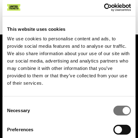
Showet vare ca. 90-120 min. inkl. pause.
This website uses cookies
We use cookies to personalise content and ads, to
provide social media features and to analyse our traffic.
UNITED TICKETS
We also share information about your use of our site with
Om United Tickets
our social media, advertising and analytics partners who
may combine it with other information that you’ve
Gebyrer
provided to them or that they’ve collected from your use
Gavekort
of their services.
Nyhedsbrev
Fan to Fan Marketplace
Consent
United Tickets Club
Necessary
Selection
Bliv frivillig på festival
Preferences
ARRANGØR