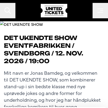
DET UKENDTE SHOW
EVENTFABRIKKEN
/
EVENTS
SVENDBORG
/
12. NOV.
FESTIVALER
2026 / 19:00
KONTAKT
Mit navn er Jonas Bamdeg, og velkommen
FAN TO FAN
til DET UKENDTE SHOW, som kombinerer
ARRANGØR
stand-up i sin bedste klasse med nye
uprøvede jokes og andre former for
underholdning, og hvor jeg har håndplukket
forskellige komikere til hver gang.