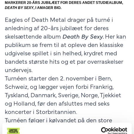
MARKERER 20-ÅRS JUBILÆET FOR DERES ANDET STUDIEALBUM,
DEATH BY SEXY
, I AMAGER BIO.
Eagles of Death Metal drager på turné i
anledning af 20-års jubilæet for deres
skelsættende album
Death By Sexy.
Her kan
publikum
se frem til at opleve den klassiske
udgivelse spillet i sin helhed, krydret med
bandets største hits og et par overraskelser
undervejs.
Turnéen starter den 2. november i Bern,
Schweiz, og lægger vejen forbi Frankrig,
Tyskland, Danmark, Sverige, Norge, Tjekkiet
og Holland, før den afsluttes med seks
koncerter i Storbritannien.
Turnéen følger i kølvandet på den store
succes med en række koncerter i Los