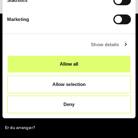
Statistics
Marketing
UNITED TICKETS
Om United Tickets
Show details
Gebyrer
Gavekort
Allow all
Nyhedsbrev
Fan to Fan Marketplace
Allow selection
United Tickets Club
Bliv frivillig på festival
Deny
ARRANGØR
Er du arrangør?