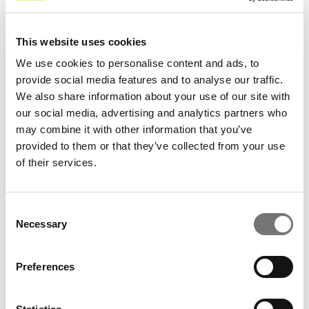
Angeles sidste år, hvor bandet opførte
albummet fra start til slut for udsolgte huse.
Death By Sexy
er Eagles of Death Metals
This website uses cookies
andet album og udkom i USA den 11. april
We use cookies to personalise content and ads, to
2006 og i Europa den 3. juli 2006. Albummet
provide social media features and to analyse our traffic.
We also share information about your use of our site with
indeholder klassiske numre som “Don't
our social media, advertising and analytics partners who
Speak (I Came to Make a Bang!)”, “I Want
may combine it with other information that you’ve
You So Hard (Boys Bad News)” og “Cherry
provided to them or that they’ve collected from your use
Cola”.
of their services.
Ligesom forgængeren
Peace Love and
Death Metal
blev
Death By Sexy
mødt med
Consent
positive anmeldelser, og Rolling Stone skrev
Necessary
Selection
blandt andet, at “the sexy propulsion could
light up a bar, or a strip club.”
Preferences
Arrangør: DTD Concerts