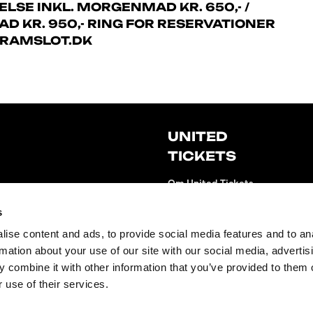
LSE INKL. MORGENMAD KR. 650,- /
 KR. 950,- RING FOR RESERVATIONER
GRAMSLOT.DK
UNITED
TICKETS
Om United Tickets
Gebyrer
s
Gavekort
ise content and ads, to provide social media features and to an
Nyhedsbrev
rmation about your use of our site with our social media, advertis
 combine it with other information that you’ve provided to them o
Fan to Fan Marketplace
 use of their services.
United Tickets Club