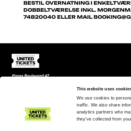
BESTIL OVERNATNING I ENKELTVÆRE
DOBBELTVÆRELSE INKL. MORGENMAD
74820040 ELLER MAIL BOOKING@
Prags Boulevard 47
2300 København S
This website uses cookie
We use cookies to personal
traffic. We also share info
analytics partners who may
they’ve collected from your