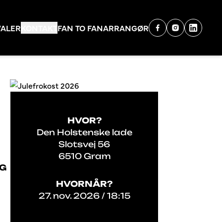
VALER
KONTAKT
FAN TO FAN
ARRANGØR
HVOR?
Den Holstenske lade
Slotsvej 56
6510 Gram
OG
HVORNÅR?
27. nov. 2026 / 18:15