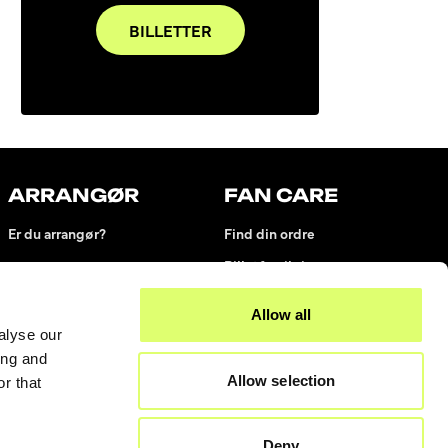
BILLETTER
ARRANGØR
FAN CARE
Er du arrangør?
Find din ordre
Billetforsikring
Billetsnyd/svindel
Allow all
Kontakt os
alyse our
ing and
Allow selection
r that
Deny