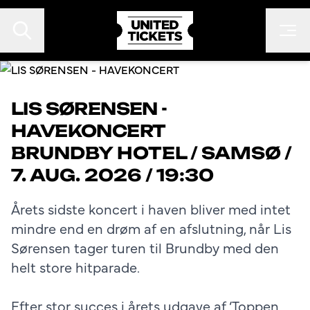
LIS SØRENSEN -
HAVEKONCERT
EVENTS
BRUNDBY HOTEL
/
SAMSØ
/
FESTIVALER
7. AUG. 2026 / 19:30
KONTAKT
Årets sidste koncert i haven bliver med intet
FAN TO FAN
mindre end en drøm af en afslutning, når Lis
ARRANGØR
Sørensen tager turen til Brundby med den
helt store hitparade.
Efter stor succes i årets udgave af ‘Toppen