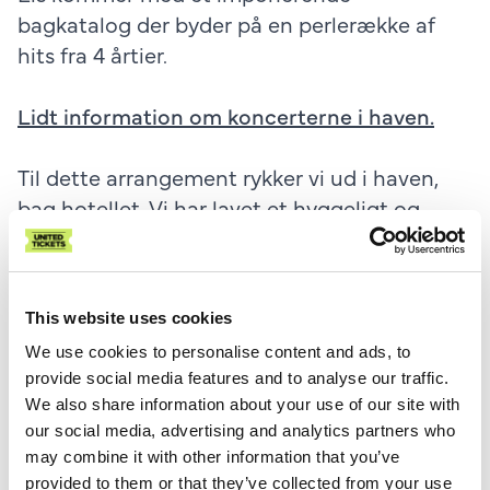
bagkatalog der byder på en perlerække af
hits fra 4 årtier.
Lidt information om koncerterne i haven.
Til dette arrangement rykker vi ud i haven,
bag hotellet. Vi har lavet et hyggeligt og
farverigt koncertområde med plads til
siddende og stående publikum. Haven åbner
fra kl. 17.00 med festlig bar med gode drikke,
This website uses cookies
madboder, spiseområder, snacks , vafler,
We use cookies to personalise content and ads, to
pallemøbler m.m. Der kan ikke forhånds
provide social media features and to analyse our traffic.
reserveres pladser og mad, der er plads til
We also share information about your use of our site with
alle. Der vil være 'Summervibes' og
our social media, advertising and analytics partners who
hyggemusik i haven inden koncerten - Live
may combine it with other information that you’ve
eller fra pladespilleren alt afhængigt af
provided to them or that they’ve collected from your use