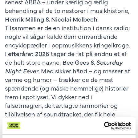
senest ABBA – under kærlig og ærlig
behandling af de to nestorer i musikhistorie,
Henrik Milling & Nicolai Molbech
.
Tilsammen er de en institution i dansk radio;
nogle vil sågar kalde dem omvandrende
encyklopædier i popmusikkens kringelkroge.
I
efteråret 2026
tager de fat på endnu et af
de helt store navne:
Bee Gees &
Saturday
Night Fever
. Med sikker hånd – og masser af
varme og humor – trækker de de mest
spændende (og måske hemmelige) historier
frem i spotlyset. Vi dykker ned i
falsetmagien, de tætlagte harmonier og
tilblivelsen af soundtracket, der fik hele
verden på dansegulvet.
Der bliver naturligvis genhør med gigahits