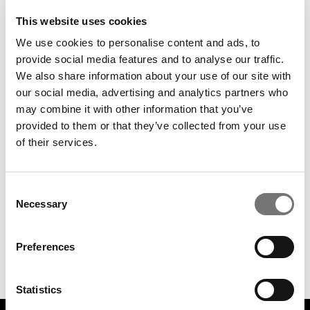
som
Stayin’ Alive
,
How Deep Is Your Love
og
Night Fever
– og de små detaljer, der gør
This website uses cookies
dem udødelige. Bee Gees har sat rekorder
We use cookies to personalise content and ads, to
på de amerikanske hitlister og solgt mere
provide social media features and to analyse our traffic.
We also share information about your use of our site with
end 150 millioner album. I 1978 var Gibb-
our social media, advertising and analytics partners who
brødrene krediteret på fem samtidige top-
may combine it with other information that you’ve
10-hits på Billboard Hot 100 – en bedrift de
provided to them or that they’ve collected from your use
færreste har matchet. Gibb-brødrenes store
of their services.
bidrag til
Saturday Night Fever
-
soundtracket cementerede blot deres
Consent
dominans på den amerikanske musikscene.
Necessary
Selection
Preferences
Arrangør: Brand M
Statistics