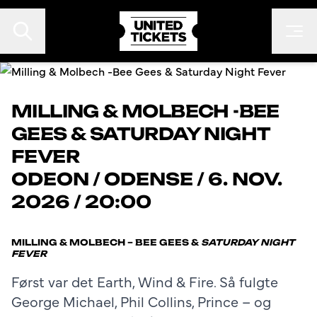
MILLING & MOLBECH -BEE
GEES & SATURDAY NIGHT
EVENTS
FEVER
FESTIVALER
ODEON
/
ODENSE
/
6. NOV.
KONTAKT
2026 / 20:00
FAN TO FAN
ARRANGØR
MILLING & MOLBECH – BEE GEES &
SATURDAY NIGHT
FEVER
Først var det Earth, Wind & Fire. Så fulgte
George Michael, Phil Collins, Prince – og