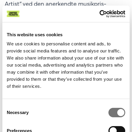
Artist” ved den anerkendte musikpris-
uddeling ”ARIA Music Awards” for singlen
“Dazed & Confused”, og siden er det gået
stærkt. Med over 3 milliarder streams,
This website uses cookies
udsolgte verdensturnéer og hits som
“Younger”, “Painkiller” og “Hard Sometimes”
We use cookies to personalise content and ads, to
provide social media features and to analyse our traffic.
har han opbygget en solid international
We also share information about your use of our site with
fanskare. Samarbejder med kunstnere som
our social media, advertising and analytics partners who
Grent Perez, Holly Humberstone, JVKE, SG
may combine it with other information that you’ve
Lewis, Denzel Curry og GoldLink vidner
provided to them or that they’ve collected from your use
samtidig om en artist, der ubesværet
of their services.
bevæger sig på tværs af genrer.
Sidst Ruel gæstede Amager Bio i 2023,
Consent
kvitterede Bands of Tomorrow med 4,5 ud af
Necessary
Selection
5 stjerner. Nu vender han tilbage til samme
scene – denne gang med et nyt album i
Preferences