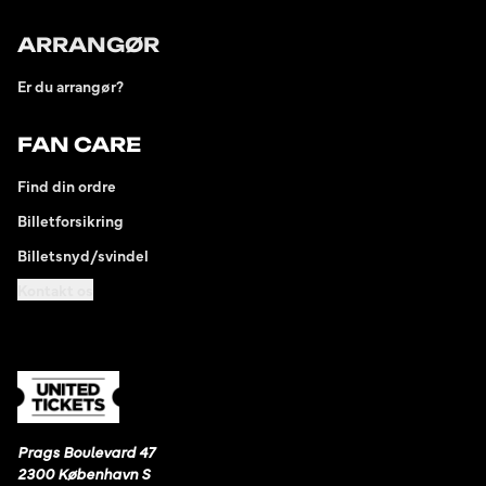
ARRANGØR
Er du arrangør?
FAN CARE
Find din ordre
Billetforsikring
Billetsnyd/svindel
Kontakt os
Prags Boulevard 47
2300 København S