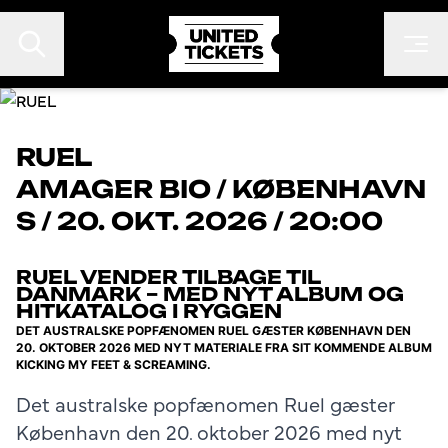
RUEL
AMAGER BIO
/
KØBENHAVN
EVENTS
S
/
20. OKT. 2026 / 20:00
FESTIVALER
KONTAKT
RUEL VENDER TILBAGE TIL
DANMARK – MED NYT ALBUM OG
FAN TO FAN
HITKATALOG I RYGGEN
DET AUSTRALSKE POPFÆNOMEN RUEL GÆSTER KØBENHAVN DEN
ARRANGØR
20. OKTOBER 2026 MED NYT MATERIALE FRA SIT KOMMENDE ALBUM
KICKING MY FEET & SCREAMING.
Det australske popfænomen Ruel gæster
København den 20. oktober 2026 med nyt