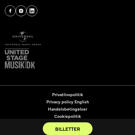
Privatlivspolitik
Privacy policy English
Handelsbetingelser
Cookiepolitik
Tilgængelighedserklæring
BILLETTER
2026
© United Tickets