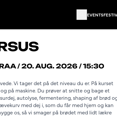
EVENTS
FESTI
RSUS
RAA
/
20. AUG. 2026 / 15:30
ede. Vi tager det på det niveau du er. På kurset
 og på maskine. Du prøver at snitte og bage et
 surdej, autolyse, fermentering, shaping af brød o
hævekurv med dej i, som du får med hjem og kan
hygge os, så vi smager på brødet med lidt lækre