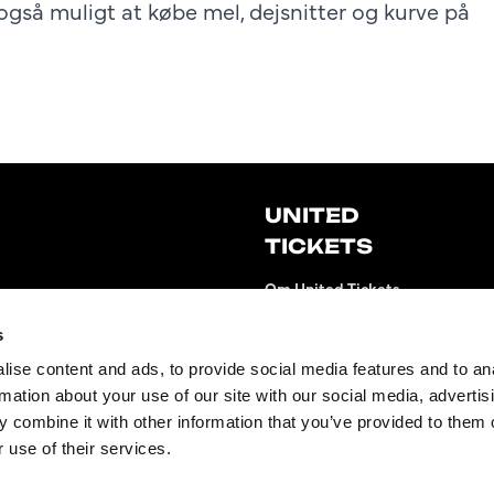
r også muligt at købe mel, dejsnitter og kurve på
UNITED
TICKETS
Om United Tickets
Gebyrer
s
Gavekort
ise content and ads, to provide social media features and to an
Nyhedsbrev
rmation about your use of our site with our social media, advertis
 combine it with other information that you’ve provided to them o
Fan to Fan Marketplace
 use of their services.
United Tickets Club