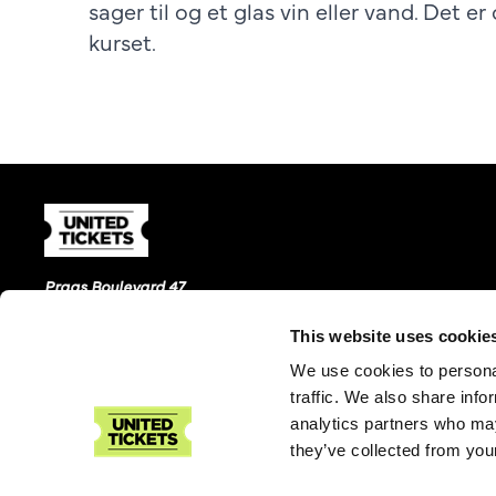
sager til og et glas vin eller vand. Det e
kurset.
Prags Boulevard 47
2300 København S
This website uses cookie
We use cookies to personal
traffic. We also share info
analytics partners who may
they’ve collected from your