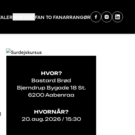
VALER
KONTAKT
FAN TO FAN
ARRANGØR
HVOR?
Bastard Brød
Bjerndrup Bygade 18 St.
6200 Aabenraa
g
HVORNÅR?
20. aug. 2026 / 15:30