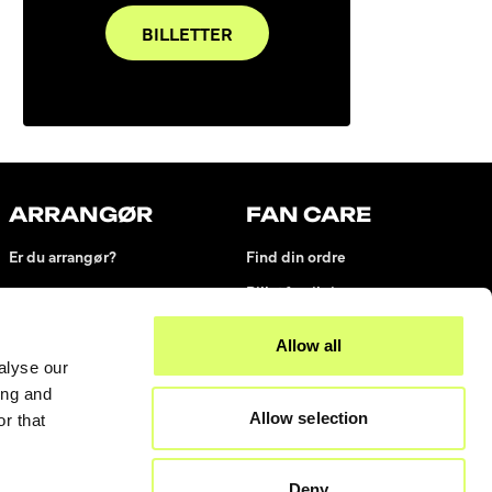
BILLETTER
ARRANGØR
FAN CARE
Er du arrangør?
Find din ordre
Billetforsikring
Billetsnyd/svindel
Allow all
Kontakt os
alyse our
ing and
Allow selection
r that
Deny