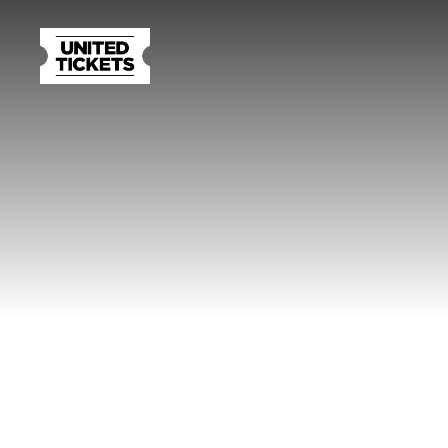
LILLE VEGA, KØBENHAVN
22. OKT. 2026
L
FIND BILLETTER